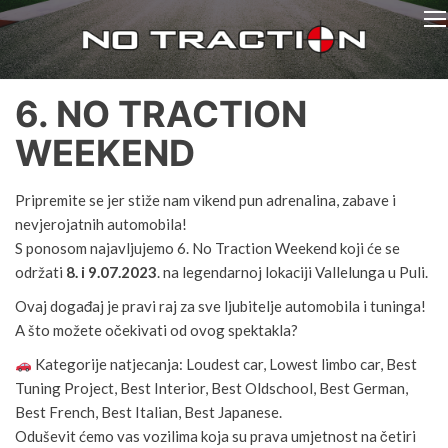
AK NO
Auto klub
NO
TRACTION
TRACTION
6. NO TRACTION
WEEKEND
Pripremite se jer stiže nam vikend pun adrenalina, zabave i
nevjerojatnih automobila!
S ponosom najavljujemo 6. No Traction Weekend koji će se
održati
8. i 9.07.2023
. na legendarnoj lokaciji Vallelunga u Puli.
Ovaj događaj je pravi raj za sve ljubitelje automobila i tuninga!
A što možete očekivati od ovog spektakla?
Kategorije natjecanja: Loudest car, Lowest limbo car, Best
Tuning Project, Best Interior, Best Oldschool, Best German,
Best French, Best Italian, Best Japanese.
Oduševit ćemo vas vozilima koja su prava umjetnost na četiri