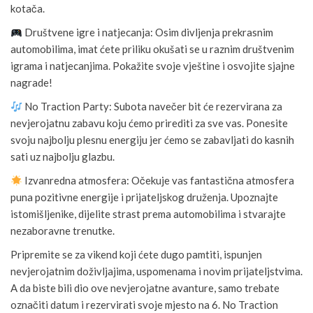
kotača.
Društvene igre i natjecanja: Osim divljenja prekrasnim
automobilima, imat ćete priliku okušati se u raznim društvenim
igrama i natjecanjima. Pokažite svoje vještine i osvojite sjajne
nagrade!
No Traction Party: Subota navečer bit će rezervirana za
nevjerojatnu zabavu koju ćemo prirediti za sve vas. Ponesite
svoju najbolju plesnu energiju jer ćemo se zabavljati do kasnih
sati uz najbolju glazbu.
Izvanredna atmosfera: Očekuje vas fantastična atmosfera
puna pozitivne energije i prijateljskog druženja. Upoznajte
istomišljenike, dijelite strast prema automobilima i stvarajte
nezaboravne trenutke.
Pripremite se za vikend koji ćete dugo pamtiti, ispunjen
nevjerojatnim doživljajima, uspomenama i novim prijateljstvima.
A da biste bili dio ove nevjerojatne avanture, samo trebate
označiti datum i rezervirati svoje mjesto na 6. No Traction