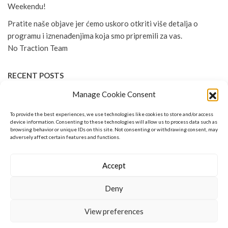
Weekendu!
Pratite naše objave jer ćemo uskoro otkriti više detalja o
programu i iznenađenjima koja smo pripremili za vas.
No Traction Team
RECENT POSTS
UPISUJEMO NOVE ČLANOVE
Manage Cookie Consent
7. NO TRACTION WEEKEND & 10 GODINA AK NO
To provide the best experiences, we use technologies like cookies to store and/or access
TRACTION
device information. Consenting to these technologies will allow us to process data such as
browsing behavior or unique IDs on this site. Not consenting or withdrawing consent, may
ČLANSTVO 2024
adversely affect certain features and functions.
6. NO TRACTION WEEKEND
Accept
AUTO KLUB NO TRACTION UPISUJE NOVE ČLANOVE
Deny
Auto Klub No Traction - Since 2014.
View preferences
Created with
Enwoo
WordPress theme